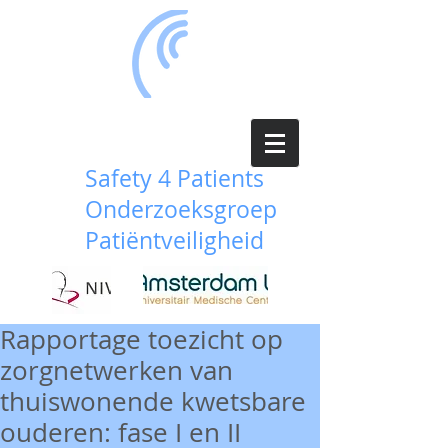
Safety 4 Patients
Onderzoeksgroep
Patiëntveiligheid
Rapportage toezicht op
zorgnetwerken van
thuiswonende kwetsbare
ouderen: fase I en II