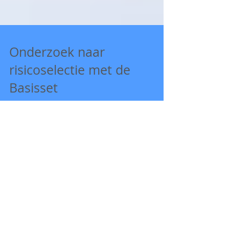
Onderzoek naar
risicoselectie met de
Basisset
kwaliteitsindicatoren
ziekenhuizen: op weg naar
verant
Basisset uitgegroeid tot krachtig instrument voor
kwaliteitsverbetering in de zorg Prestatie-indicatoren
kunnen een krachtig instrument...