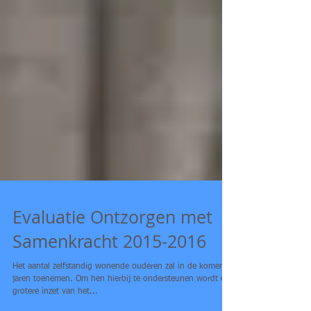
Evaluatie Ontzorgen met
Samenkracht 2015-2016
Het aantal zelfstandig wonende ouderen zal in de komende