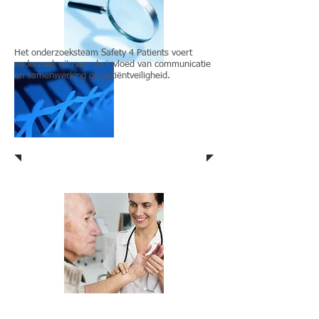
Het onderzoeksteam Safety 4 Patients voert
onderzoek uit naar de invloed van communicatie
Kwaliteits
en samenwerking op patiëntveiligheid.
systemen
en
toezicht
Zorg en Welzijn