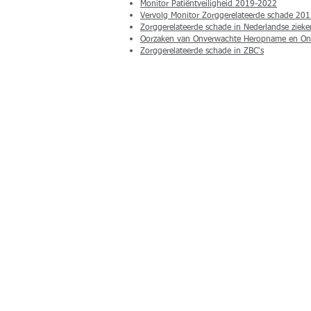
Monitor Patiëntveiligheid 2019-2022
Vervolg Monitor Zorggerelateerde schade 20
Zorggerelateerde schade in Nederlandse zie
Oorzaken van Onverwachte Heropname en O
Zorggerelateerde schade in ZBC's
© 2019 by Safety 4 Patients