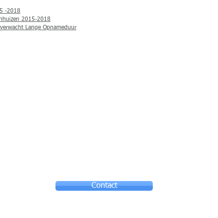
15 -2018
kenhuizen 2015-2018
nverwacht Lange Opnameduur
Contact