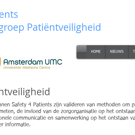
ients
roep Patiëntveiligheid
HOME
NIEUWS
tveiligheid
en Safety 4 Patients zijn valideren van methoden om pa
meten, de invloed van de zorgorganisatie op het ontstaa
sionele communicatie en samenwerking op het ontstaan v
r informatie.