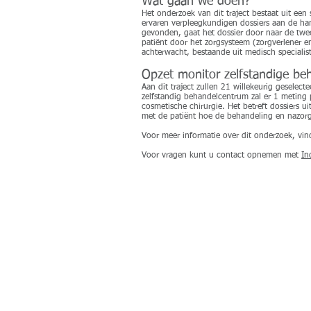
Wat gaan we doen?
Het onderzoek van dit traject bestaat uit ee
ervaren verpleegkundigen dossiers aan de hand
gevonden, gaat het dossier door naar de twee
patiënt door het zorgsysteem (zorgverlener e
achterwacht, bestaande uit medisch specialiste
Opzet monitor zelfstandige be
Aan dit traject zullen 21 willekeurig gesele
zelfstandig behandelcentrum zal er 1 meting 
cosmetische chirurgie. Het betreft dossiers
met de patiënt hoe de behandeling en nazorg
Voor meer informatie over dit onderzoek, vin
Voor vragen kunt u contact opnemen met
In
© 2019 by Safety 4 Patients