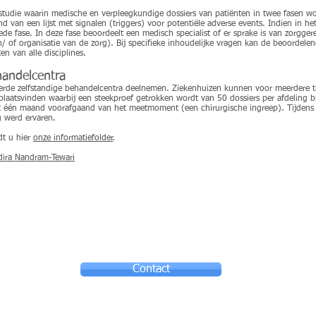
n studie waarin medische en verpleegkundige dossiers van patiënten in twee fasen w
 van een lijst met signalen (triggers) voor potentiële adverse events. Indien in he
de fase. In deze fase beoordeelt een medisch specialist of er sprake is van zorgge
n/ of organisatie van de zorg). Bij specifieke inhoudelijke vragen kan de beoordele
n van alle disciplines.
handelcentra
cteerde zelfstandige behandelcentra deelnemen. Ziekenhuizen kunnen voor meerdere 
plaatsvinden waarbij een steekproef getrokken wordt van 50 dossiers per afdeling 
 uit één maand voorafgaand van het meetmoment (een chirurgische ingreep). Tijde
 werd ervaren.
dt u hier
onze informatiefolder
.
dira Nandram-Tewari
Contact