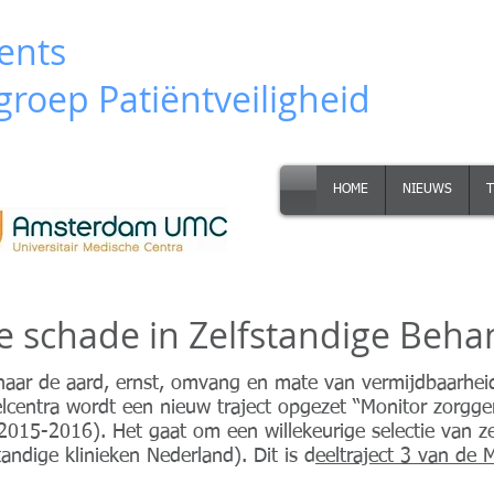
ients
roep Patiëntveiligheid
HOME
NIEUWS
e schade in Zelfstandige Beha
 naar de aard, ernst, omvang en mate van vermijdbaarhei
lcentra wordt een nieuw traject opgezet “Monitor zorgger
2015-2016). Het gaat om een willekeurige selectie van z
andige klinieken Nederland). Dit is d
eeltraject 3 van de