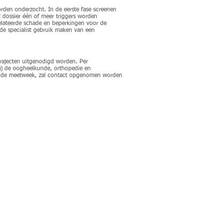
orden onderzocht. In de eerste fase screenen
t dossier één of meer triggers worden
relateerde schade en beperkingen voor de
nde specialist gebruik maken van een
trajecten uitgenodigd worden. Per
bij de oogheelkunde, orthopedie en
ns de meetweek, zal contact opgenomen worden