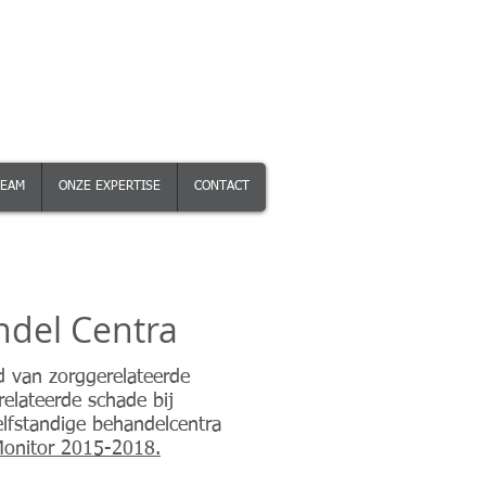
TEAM
ONZE EXPERTISE
CONTACT
ndel Centra
d van zorggerelateerde
elateerde schade bij
elfstandige behandelcentra
 Monitor 2015-2018.