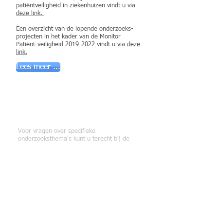
patiëntveiligheid in ziekenhuizen vindt u via
deze link.
Een overzicht van de lopende onderzoeks-
projecten in het kader van de Monitor
Patiënt-veiligheid
2019-2022
vindt u via
deze
link.
Lees meer ...
Hoe komt u met ons
in contact?
Voor vragen over specifieke
onderzoeksthema's kunt u terecht bij de
desbetreffende onderzoekers.
Voor algemene vragen mail:
patientveiligheid@amsterdamumc
.nl
Contact